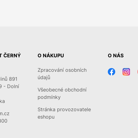
T ČERNÝ
O NÁKUPU
O NÁS
Zpracování osobních
údajů
inů 891
9 - Dolní
Všeobecné obchodní
podmínky
ka
Stránka provozovatele
m.cz
eshopu
800