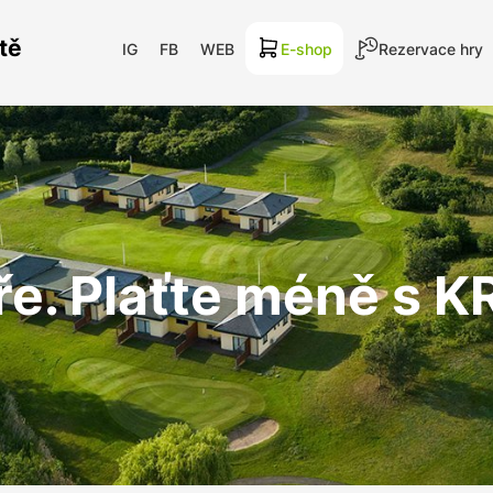
tě
IG
FB
WEB
E-shop
Rezervace hry
ře. Plaťte méně s 