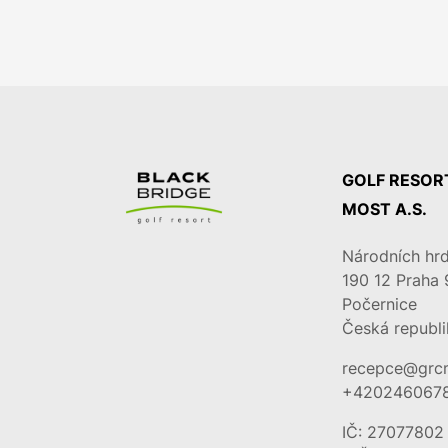
GOLF RESOR
MOST A.S.
Národních hrd
190 12
Praha 
Počernice
Česká republi
recepce@grc
+420246067
IČ: 27077802