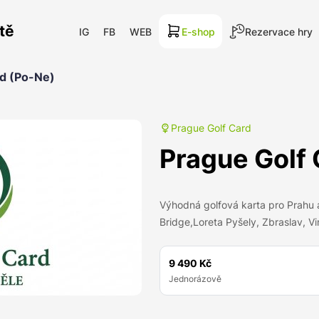
tě
IG
FB
WEB
E-shop
Rezervace hry
rd (Po-Ne)
Prague Golf Card
Prague Golf 
Výhodná golfová karta pro Prahu a 
Bridge,Loreta Pyšely, Zbraslav, Vi
9 490 Kč
Jednorázově