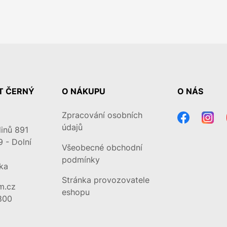
T ČERNÝ
O NÁKUPU
O NÁS
Zpracování osobních
údajů
inů 891
9 - Dolní
Všeobecné obchodní
podmínky
ka
Stránka provozovatele
m.cz
eshopu
800