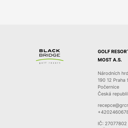
GOLF RESOR
MOST A.S.
Národních hrd
190 12
Praha 
Počernice
Česká republi
recepce@grc
+420246067
IČ: 27077802