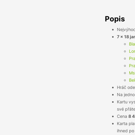
Popis
Nejvýhod
7 × 18 j
Bl
Lo
Pra
Pra
Ms
Be
Hráč odeh
Na jednom
Kartu vys
své přáte
Cena
8 
Karta pla
ihned po