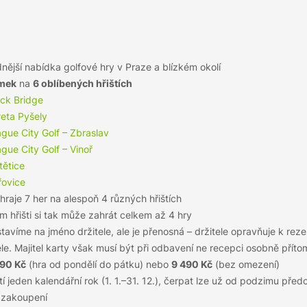
nější nabídka golfové hry v Praze a blízkém okolí
amek
na
6 oblíbených hřištích
ack Bridge
reta Pyšely
gue City Golf – Zbraslav
gue City Golf – Vinoř
tětice
řovice
raje 7 her na alespoň 4 různých hřištích
 hřišti si tak může zahrát celkem až 4 hry
tavíme na jméno držitele, ale je přenosná – držitele opravňuje k rezer
le. Majitel karty však musí být při odbavení ne recepci osobně příto
490 Kč
(hra od pondělí do pátku) nebo
9 490 Kč
(bez omezení)
tí jeden kalendářní rok (1. 1.–31. 12.), čerpat lze už od podzimu pře
 zakoupení