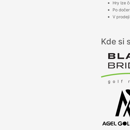
Hry lze č
Po dočer
V prodeji
Kde si 