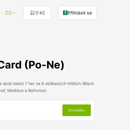
CS
0 Kč
Přihlásit se
Card (Po-Ne)
okolí nabízí 7 her na 6 oblíbených hřištích (Black
noř, Mstětice a Beřovice)
Do košíku