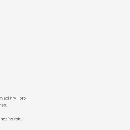
vaci hry i pro
men.
dchozího roku