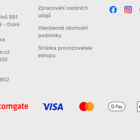
Zpracování osobních
údajů
inů 891
9 - Dolní
Všeobecné obchodní
podmínky
ka
Stránka provozovatele
m.cz
eshopu
800
7802