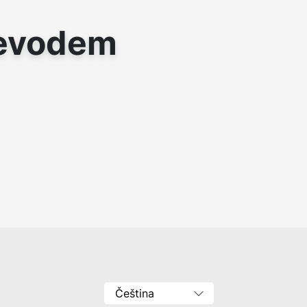
řevodem