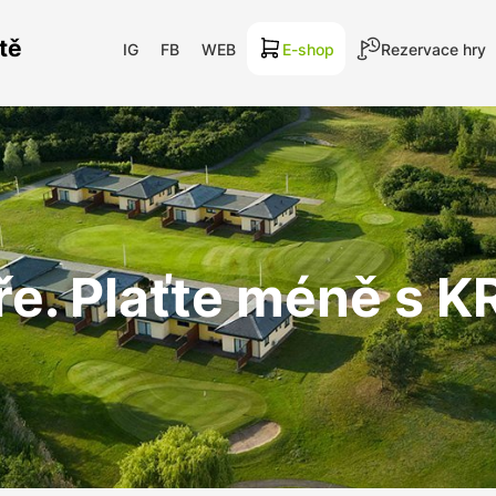
tě
IG
FB
WEB
E-shop
Rezervace hry
ře. Plaťte méně s 