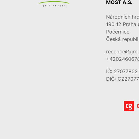
MOST A.S.
Národních hrd
190 12
Praha 
Počernice
Česká republi
recepce@grc
+420246067
IČ: 27077802
DIČ: CZ2707